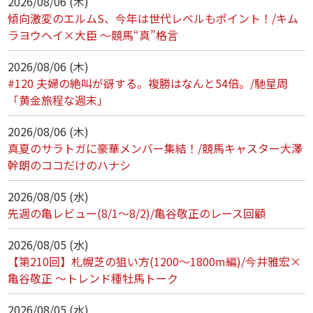
2026/08/06 (木)
傾向激変のエルムS、今年は世代レベルもポイント！/キム
ラヨウヘイ×大臣 ～競馬“真”格言
2026/08/06 (木)
#120 夫婦の絶叫が谺する。複勝はなんと54倍。/馳星周
「黄金旅程な週末」
2026/08/06 (木)
真夏のサラトガに豪華メンバー集結！/競馬キャスター大澤
幹朗のココだけのハナシ
2026/08/05 (水)
先週の亀レビュー(8/1～8/2)/亀谷敬正のレース回顧
2026/08/05 (水)
【第210回】札幌芝の狙い方(1200～1800m編)/今井雅宏×
亀谷敬正 ～トレンド種牡馬トーク
2026/08/05 (水)