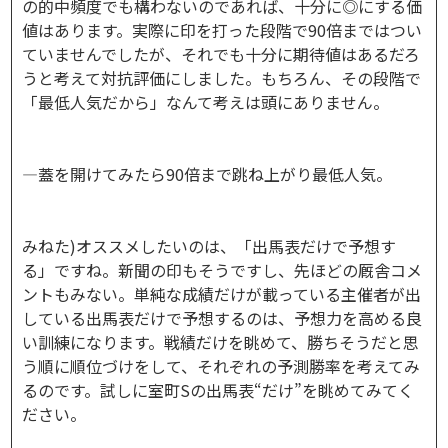
の的中頻度でも構わないのであれば、十分に◎にする価
値はあります。実際に印を打った段階で90倍まではつい
ていませんでしたが、それでも十分に期待値はあるだろ
うと考えて対抗評価にしました。もちろん、その段階で
「最低人気だから」なんて考えは頭にありません。
―蓋を開けてみたら90倍まで跳ね上がり最低人気。
みねた)オススメしたいのは、「出馬表だけで予想す
る」ですね。新聞の印もそうですし、先ほどの厩舎コメ
ントもみない。単純な成績だけが載っている主催者が出
している出馬表だけで予想するのは、予想力を高める良
い訓練になります。戦績だけを眺めて、勝ちそうだと思
う順に順位づけをして、それぞれの予測勝率を考えてみ
るのです。試しに室町Sの出馬表“だけ”を眺めてみてく
ださい。