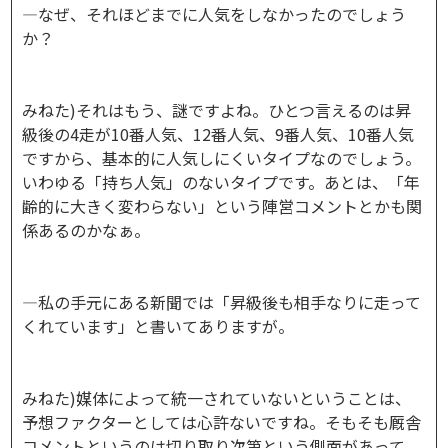
―なぜ、それほどまでに人気をしなかったのでしょう
か？
みねた)それはもう、謎ですよね。ひとつ言えるのは昇
級後の4走が10番人気、12番人気、9番人気、10番人気
ですから、基本的に人気しにくいタイプなのでしょう。
いわゆる「持ち人気」のないタイプです。あとは、「年
齢的に大きく変わらない」という陣営コメントとかも関
係あるのかなぁ。
―私の手元にある新聞では「昇級後も相手なりに走って
くれています」と書いてありますが。
みねた)媒体によって統一されていないということは、
予想ファクターとしては心許ないですね。そもそも厩舎
コメントというのは切り取り次第という側面があって、