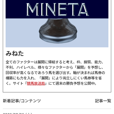
みねた
全てのファクターは展開に帰結すると考え、枠、脚質、能力、
不利、ハイレベル、様々なファクターから「展開」を予想し、
回収率が高くなるであろう馬を選び出す。軸が決まれば馬券の
構築にも力を入れ、「展開」により両立しにくい馬券等を省
く。サイト『
競馬放送局
』にて週末の勝負予想を公開中。
新着記事/コンテンツ
記事一覧