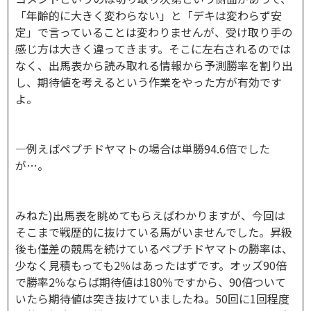
「年齢的に大きく変わらない」と「デキは変わらず安
定」で言っていることは変わりませんが、受け取り手の
感じ方は大きく違ってきます。そこに左右されるのでは
なく、出馬表から読み取れる情報から予測勝率を割り出
し、期待値を考えるという作業をやった方が有効です
よ。
―例えばペプチドヤマトの場合は単勝94.6倍でした
が…。
みねた)出馬表を眺めてもらえばわかりますが、今回は
そこまで戦歴的に抜けている馬がいませんでした。昇級
後も僅差の競馬を続けているペプチドヤマトの勝率は、
少なく見積もっても2％はあったはずです。オッズ90倍
で勝率2％ならば期待値は180％ですから、90倍ついて
いたら期待値は突き抜けていましたね。50回に1回程度