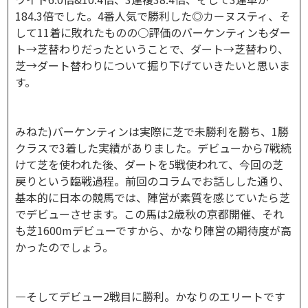
184.3倍でした。4番人気で勝利した◎カーヌスティ、そ
して11着に敗れたものの○評価のバーケンティンもダー
ト→芝替わりだったということで、ダート→芝替わり、
芝→ダート替わりについて掘り下げていきたいと思いま
す。
みねた)バーケンティンは実際に芝で未勝利を勝ち、1勝
クラスで3着した実績がありました。デビューから7戦続
けて芝を使われた後、ダートを5戦使われて、今回の芝
戻りという臨戦過程。前回のコラムでお話しした通り、
基本的に日本の競馬では、陣営が素質を感じていたら芝
でデビューさせます。この馬は2歳秋の京都開催、それ
も芝1600mデビューですから、かなり陣営の期待度が高
かったのでしょう。
―そしてデビュー2戦目に勝利。かなりのエリートです