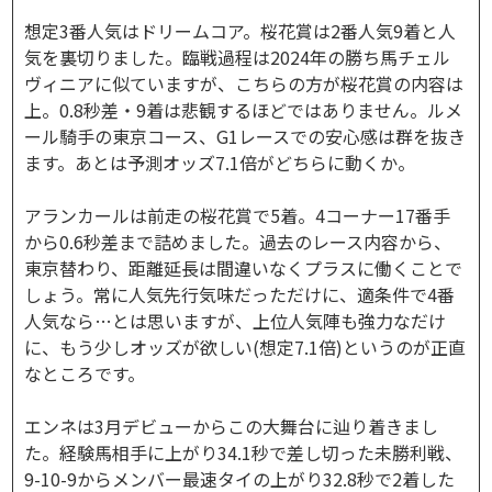
想定3番人気はドリームコア。桜花賞は2番人気9着と人
気を裏切りました。臨戦過程は2024年の勝ち馬チェル
ヴィニアに似ていますが、こちらの方が桜花賞の内容は
上。0.8秒差・9着は悲観するほどではありません。ルメ
ール騎手の東京コース、G1レースでの安心感は群を抜き
ます。あとは予測オッズ7.1倍がどちらに動くか。
アランカールは前走の桜花賞で5着。4コーナー17番手
から0.6秒差まで詰めました。過去のレース内容から、
東京替わり、距離延長は間違いなくプラスに働くことで
しょう。常に人気先行気味だっただけに、適条件で4番
人気なら…とは思いますが、上位人気陣も強力なだけ
に、もう少しオッズが欲しい(想定7.1倍)というのが正直
なところです。
エンネは3月デビューからこの大舞台に辿り着きまし
た。経験馬相手に上がり34.1秒で差し切った未勝利戦、
9-10-9からメンバー最速タイの上がり32.8秒で2着した