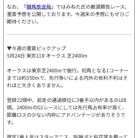
なお、『
競馬放送局
』ではみねた氏の厳選勝負レース、
重賞予想を公開しております。今週末の予想にもぜひご
期待ください。
▼今週の重賞ピックアップ
5月24日 東京11R オークス 芝2400m
オークスは東京芝2400mで施行。初角となる1コーナー
までは約350mで、先行争いによる内外の有利不利はそ
れほど大きくありません。
登録22頭中、前走の通過順位に3番手以内があるのは8
頭。2400mのG1レースにしては先行馬占有率が高く、
距離ロスの少ない内枠にアドバンテージがありそうで
す。
想定1番人気はスターアニス。阪神JFと桜花賞を勝って