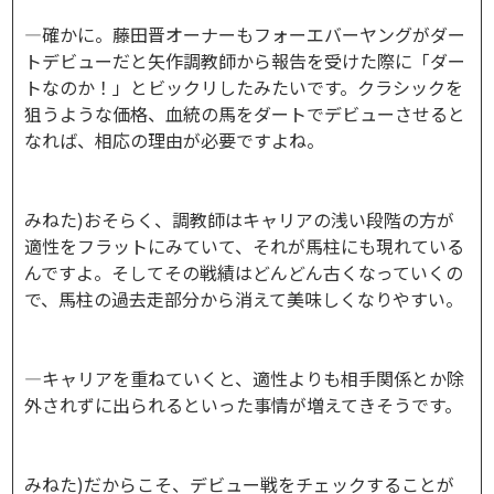
―確かに。藤田晋オーナーもフォーエバーヤングがダー
トデビューだと矢作調教師から報告を受けた際に「ダー
トなのか！」とビックリしたみたいです。クラシックを
狙うような価格、血統の馬をダートでデビューさせると
なれば、相応の理由が必要ですよね。
みねた)おそらく、調教師はキャリアの浅い段階の方が
適性をフラットにみていて、それが馬柱にも現れている
んですよ。そしてその戦績はどんどん古くなっていくの
で、馬柱の過去走部分から消えて美味しくなりやすい。
―キャリアを重ねていくと、適性よりも相手関係とか除
外されずに出られるといった事情が増えてきそうです。
みねた)だからこそ、デビュー戦をチェックすることが