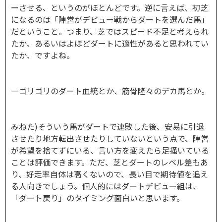
ーさせる、というのがほとんどです。逆に言えば、初芝
になるのは「陣営がデビュー戦からダートを選んだ馬」
だということ。つまり、芝ではスピード不足と考えられ
たか、あるいはよほどダートに適性があると思われてい
たか、ですよね。
―ゴリゴリのダート血統とか、筋骨隆々のデカ馬とか。
みねた)そういう馬がダートで連敗した後、安易に引退
させたり地方転出させたりしていないという点で、陣営
が希望を捨てずにいる、言い方を変えたら足掻いている
ことは評価できます。ただ、芝とダートのレベル差もあ
り、好走率自体は高くないので、長い目で期待値を追え
る人向きでしょう。個人的にはダートデビュー組は、
「ダート戻り」のタイミング面白いと思います。