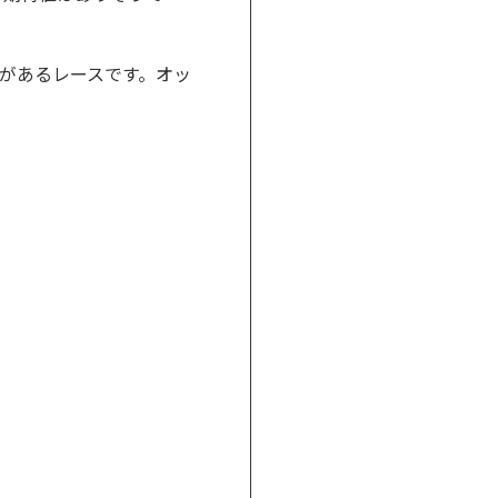
があるレースです。オッ