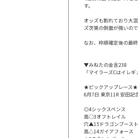
す。
オッズも割れており大混
ズ次第の側面が強いので
なお、枠順確定後の最終
▼みねたの金言238
「マイラーズCはイレギ
★ピックアップレース★
6月7日 東京11R 安田記念
◎4シックスペンス
高○3オフトレイル
穴▲15ドラゴンブース
高△14ガイアフォース