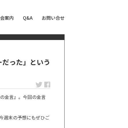
会案内
Q&A
お問い合せ
ーだった」という
の金言』。今回の金言
今週末の予想にもぜひご