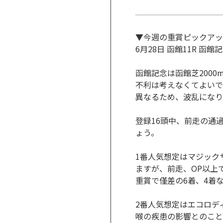
▼今週の重賞ピックアッ
6月28日 函館11R 函館記
函館記念は函館芝200
不利は考えなくてよいで
異なるため、波乱になり
登録16頭中、前走の通
ょう。
1番人気想定はマジック
ますが、前走、OP以上
重賞で僅差の6着、4着
2番人気想定はエコロデ
喉の疾患の影響とのこと