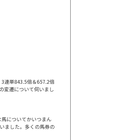
単843.5倍＆657.2倍
の変遷について伺いまし
な馬についてかいつまん
いました。多くの馬券の