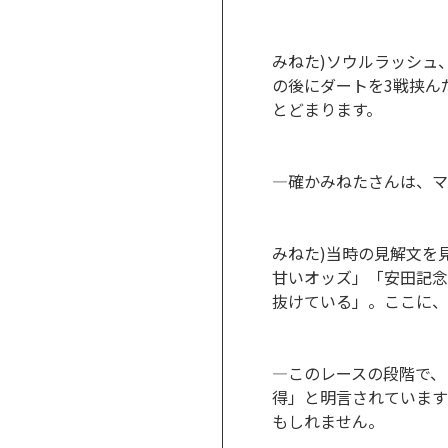
みねた)ソウルラッシュ
の後にダートを3戦挟ん
とどまります。
―確かみねたさんは、マ
みねた)当時の見解文を
甘いオッズ」「安田記念
抜けている」。ここに、
―このレースの段階で、
得」と明言されています
もしれません。