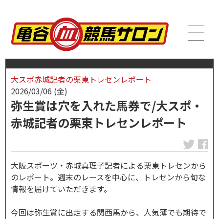
大スポ赤城記者の栗東トレセンレポート
2026/03/06 (金)
弥生賞は穴を入れた馬券で/大スポ・
赤城記者の栗東トレセンレポート
大阪スポーツ・赤城真理子記者による栗東トレセンから
のレポート。週末のレースを中心に、トレセンから旬な
情報を届けていただきます。
今回は弥生賞に出走する関西馬から、人気薄でも期待で