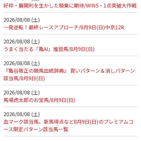
好枠・展開利を生かした騎乗に期待/WIN5・1点突破大作戦
2026/08/08 (土)
一発逆転！最終レースアプローチ/8月9日(日)中京12R
2026/08/08 (土)
うまく当たる「亀AI」推奨馬/8月9日(日)
2026/08/08 (土)
『亀谷敬正の競馬血統辞典』 買いパターン＆消しパターン
該当馬/8月9日(日)
2026/08/08 (土)
馬場虎太郎のお宝馬/8月9日(日)
2026/08/08 (土)
血マーク該当馬、新馬得点など8月9日(日)のプレミアムコ
ース限定パターン該当馬一覧