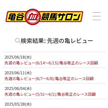
検索結果: 先週の亀レビュー
2025/06/18(水)
先週の亀レビュー(6/14～6/15)/亀谷敬正のレース回顧
2025/06/11(水)
先週の亀レビュー(6/7～6/8)/亀谷敬正のレース回顧
2025/06/04(水)
先週の亀レビュー(5/31～6/1)/亀谷敬正のレース回顧
2025/05/28(水)