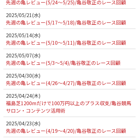
先週の亀レビュー(5/24～5/25)/亀谷敬正のレース回顧
2025/05/21(水)
先週の亀レビュー(5/17～5/18)/亀谷敬正のレース回顧
2025/05/14(水)
先週の亀レビュー(5/10～5/11)/亀谷敬正のレース回顧
2025/05/07(水)
先週の亀レビュー(5/3～5/4)/亀谷敬正のレース回顧
2025/04/30(水)
先週の亀レビュー(4/26～4/27)/亀谷敬正のレース回顧
2025/04/24(木)
福島芝1200mだけで100万円以上のプラス収支/亀谷競馬
サロン・コンテンツ活用術
2025/04/23(水)
先週の亀レビュー(4/19～4/20)/亀谷敬正のレース回顧