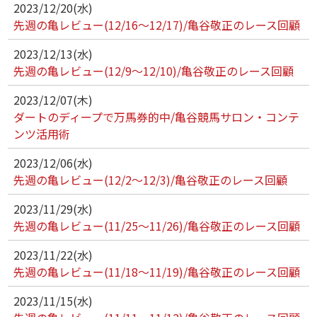
2023/12/20(水)
先週の亀レビュー(12/16～12/17)/亀谷敬正のレース回顧
2023/12/13(水)
先週の亀レビュー(12/9～12/10)/亀谷敬正のレース回顧
2023/12/07(木)
ダートのディープで万馬券的中/亀谷競馬サロン・コンテ
ンツ活用術
2023/12/06(水)
先週の亀レビュー(12/2～12/3)/亀谷敬正のレース回顧
2023/11/29(水)
先週の亀レビュー(11/25～11/26)/亀谷敬正のレース回顧
2023/11/22(水)
先週の亀レビュー(11/18～11/19)/亀谷敬正のレース回顧
2023/11/15(水)