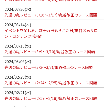
2024/03/20(水)
先週の亀レビュー(3/16～3/17)/亀谷敬正のレース回顧
2024/03/14(木)
イベントを楽しみ、数十万円もらえた日/亀谷競馬サロ
ン・コンテンツ活用術
2024/03/13(水)
先週の亀レビュー(3/9～3/10)/亀谷敬正のレース回顧
2024/03/06(水)
先週の亀レビュー(3/2～3/3)/亀谷敬正のレース回顧
2024/02/28(水)
先週の亀レビュー(2/24～2/25)/亀谷敬正のレース回顧
2024/02/21(水)
先週の亀レビュー(2/17～2/18)/亀谷敬正のレース回顧