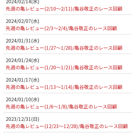
2024/02/14(水)
先週の亀レビュー(2/10～2/11)/亀谷敬正のレース回顧
2024/02/07(水)
先週の亀レビュー(2/3～2/4)/亀谷敬正のレース回顧
2024/01/31(水)
先週の亀レビュー(1/27～1/28)/亀谷敬正のレース回顧
2024/01/24(水)
先週の亀レビュー(1/20～1/21)/亀谷敬正のレース回顧
2024/01/17(水)
先週の亀レビュー(1/13～1/14)/亀谷敬正のレース回顧
2024/01/10(水)
先週の亀レビュー(1/6～1/8)/亀谷敬正のレース回顧
2023/12/31(日)
先週の亀レビュー(12/23～12/28)/亀谷敬正のレース回顧