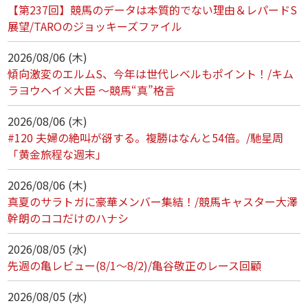
【第237回】競馬のデータは本質的でない理由＆レパードS
展望/TAROのジョッキーズファイル
2026/08/06 (木)
傾向激変のエルムS、今年は世代レベルもポイント！/キム
ラヨウヘイ×大臣 ～競馬“真”格言
2026/08/06 (木)
#120 夫婦の絶叫が谺する。複勝はなんと54倍。/馳星周
「黄金旅程な週末」
2026/08/06 (木)
真夏のサラトガに豪華メンバー集結！/競馬キャスター大澤
幹朗のココだけのハナシ
2026/08/05 (水)
先週の亀レビュー(8/1～8/2)/亀谷敬正のレース回顧
2026/08/05 (水)