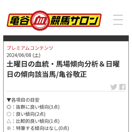
プレミアムコンテンツ
2024/06/08 (土)
土曜日の血統・馬場傾向分析＆日曜
日の傾向該当馬/亀谷敬正
▼各項目の目安
◎：抜群に良い傾向(3点)
○：良い傾向(2点)
△：比較的良い傾向(1点)
※：特筆する傾向はなし(0点)