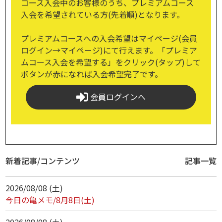
コース入会中のお客様のうち、プレミアムコース
入会を希望されている方(先着順)となります。
プレミアムコースへの入会希望はマイページ(会員
ログイン→マイページ)にて行えます。「プレミア
ムコース入会を希望する」をクリック(タップ)して
ボタンが赤になれば入会希望完了です。
会員ログインへ
新着記事/コンテンツ
記事一覧
2026/08/08 (土)
今日の亀メモ/8月8日(土)