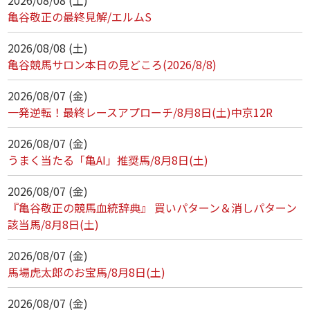
2026/08/08 (土)
亀谷敬正の最終見解/エルムS
2026/08/08 (土)
亀谷競馬サロン本日の見どころ(2026/8/8)
2026/08/07 (金)
一発逆転！最終レースアプローチ/8月8日(土)中京12R
2026/08/07 (金)
うまく当たる「亀AI」推奨馬/8月8日(土)
2026/08/07 (金)
『亀谷敬正の競馬血統辞典』 買いパターン＆消しパターン
該当馬/8月8日(土)
2026/08/07 (金)
馬場虎太郎のお宝馬/8月8日(土)
2026/08/07 (金)