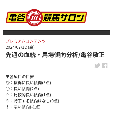
プレミアムコンテンツ
2024/07/12 (金)
先週の血統・馬場傾向分析/亀谷敬正
▼各項目の目安
◎：抜群に良い傾向(3点)
○：良い傾向(2点)
△：比較的良い傾向(1点)
※：特筆する傾向はなし(0点)
！：悪い傾向(-1点)