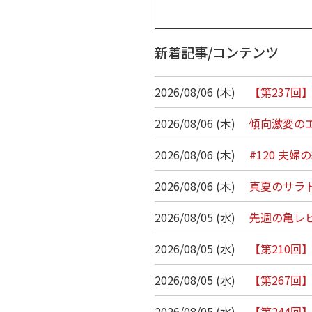
新着記事/コンテンツ
2026/08/06 (木)
【第237回
2026/08/06 (木)
傾向激変のエ
2026/08/06 (木)
#120 夫
2026/08/06 (木)
真夏のサラ
2026/08/05 (水)
先週の亀レビ
2026/08/05 (水)
【第210回
2026/08/05 (水)
【第267回
2026/08/05 (水)
【第244回