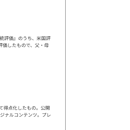
統評価』のうち、米国評
評価したもので、父・母
じて得点化したもの。公開
ジナルコンテンツ。プレ