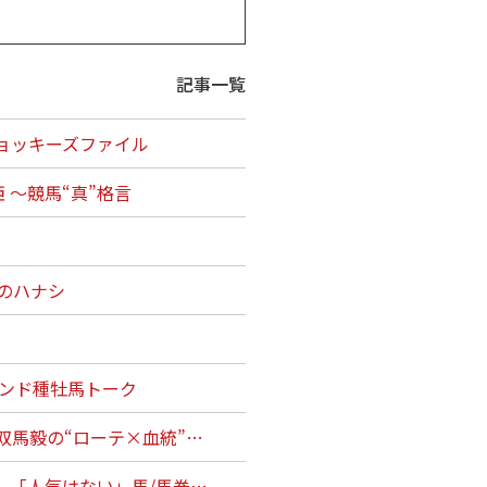
記事一覧
ジョッキーズファイル
 ～競馬“真”格言
」
のハナシ
トレンド種牡馬トーク
双馬毅の“ローテ×血統”…
」「人気はない」馬/馬券…