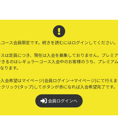
ムコース会員限定です。続きを読むにはログインしてください。
ースは定員につき、現在は入会を募集しておりません。プレミア
できるのはレギュラーコース入会中のお客様のうち、プレミア
となります。
入会希望はマイページ(会員ログイン→マイページ)にて行え
クリック(タップ)してボタンが赤になれば入会希望完了です。
会員ログインへ