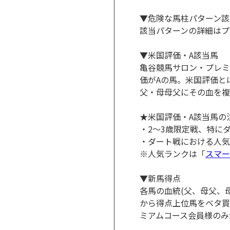
▼危険な馬柱パターン該
該当パターンの詳細はプレ
▼米国評価・A該当馬
亀谷競馬サロン・プレミ
価がAの馬。米国評価と
父・母母父にその血を複
★米国評価・A該当馬の
・2～3歳限定戦、特に
・ダート戦における人気
※人気ランクは「
スマー
▼新馬得点
各馬の血統(父、母父、
から得点上位馬をベタ買
ミアムコース会員様のみ