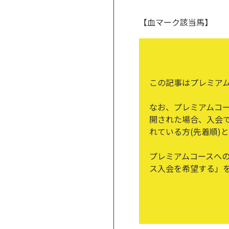
【血マーク該当馬】
この記事はプレミア
なお、プレミアムコ
開された場合、入会
れている方(先着順)
プレミアムコースへの
ス入会を希望する」を