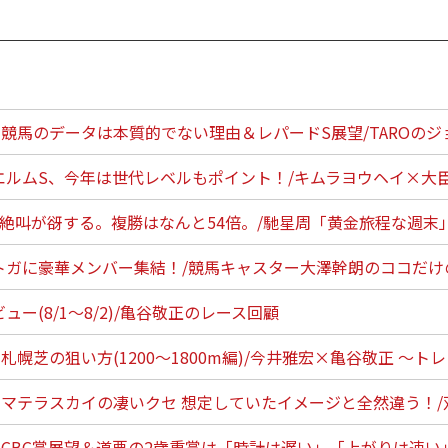
】競馬のデータは本質的でない理由＆レパードS展望/TAROの
ルムS、今年は世代レベルもポイント！/キムラヨウヘイ×大臣
婦の絶叫が谺する。複勝はなんと54倍。/馳星周「黄金旅程な週末
トガに豪華メンバー集結！/競馬キャスター大澤幹朗のココだけ
ュー(8/1～8/2)/亀谷敬正のレース回顧
】札幌芝の狙い方(1200～1800m編)/今井雅宏×亀谷敬正 ～
】マテラスカイの凄いクセ 想定していたイメージと全然違う！/
】CBC賞展望＆道悪の2歳重賞は「時計は遅い」「上がりは速い