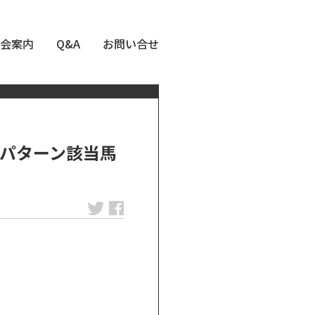
会案内
Q&A
お問い合せ
定パターン該当馬