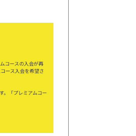
ムコースの入会が再
ムコース入会を希望さ
ます。「プレミアムコー