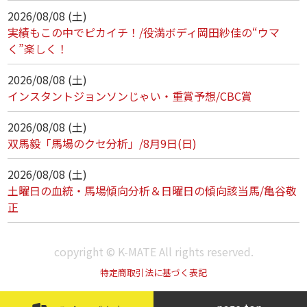
2026/08/08 (土)
実績もこの中でピカイチ！/役満ボディ岡田紗佳の“ウマ
く”楽しく！
2026/08/08 (土)
インスタントジョンソンじゃい・重賞予想/CBC賞
2026/08/08 (土)
双馬毅「馬場のクセ分析」/8月9日(日)
2026/08/08 (土)
土曜日の血統・馬場傾向分析＆日曜日の傾向該当馬/亀谷敬
正
copyright © K-MATE All rights reserved.
特定商取引法に基づく表記