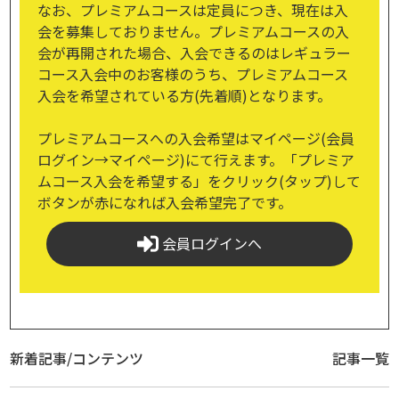
なお、プレミアムコースは定員につき、現在は入
会を募集しておりません。プレミアムコースの入
会が再開された場合、入会できるのはレギュラー
コース入会中のお客様のうち、プレミアムコース
入会を希望されている方(先着順)となります。
プレミアムコースへの入会希望はマイページ(会員
ログイン→マイページ)にて行えます。「プレミア
ムコース入会を希望する」をクリック(タップ)して
ボタンが赤になれば入会希望完了です。
会員ログインへ
新着記事/コンテンツ
記事一覧