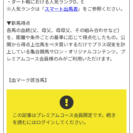
・ダート戦における人気ランクD、E
※人気ランクは「
スマート出馬表
」をご参照ください。
▼新馬得点
各馬の血統(父、母父、母母父、その組み合わせなど)
を、距離や条件ごとの基準に応じて得点化したもの。公
開から得点上位馬をベタ買いするだけでプラス収支を計
上している亀谷競馬サロン・オリジナルコンテンツ。プ
レミアムコース会員様のみがご利用いただけます。
【血マーク該当馬】
この記事はプレミアムコース会員限定です。続き
を読むにはログインしてください。