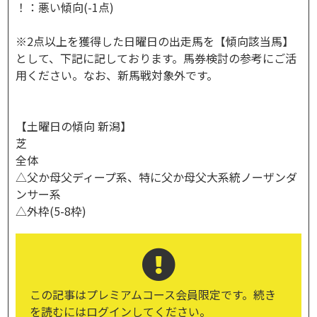
！：悪い傾向(-1点)
※2点以上を獲得した日曜日の出走馬を【傾向該当馬】
として、下記に記しております。馬券検討の参考にご活
用ください。なお、新馬戦対象外です。
【土曜日の傾向 新潟】
芝
全体
△父か母父ディープ系、特に父か母父大系統ノーザンダ
ンサー系
△外枠(5-8枠)
この記事はプレミアムコース会員限定です。続き
を読むにはログインしてください。