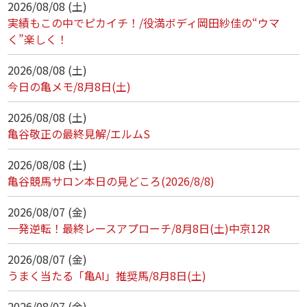
2026/08/08 (土)
実績もこの中でピカイチ！/役満ボディ岡田紗佳の“ウマ
く”楽しく！
2026/08/08 (土)
今日の亀メモ/8月8日(土)
2026/08/08 (土)
亀谷敬正の最終見解/エルムS
2026/08/08 (土)
亀谷競馬サロン本日の見どころ(2026/8/8)
2026/08/07 (金)
一発逆転！最終レースアプローチ/8月8日(土)中京12R
2026/08/07 (金)
うまく当たる「亀AI」推奨馬/8月8日(土)
2026/08/07 (金)