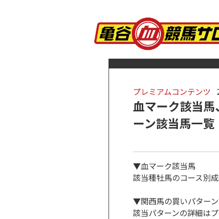
プレミアムコンテンツ
血マーク該当馬、
ーン該当馬一覧
▼血マーク該当馬
該当種牡馬のコース別成
▼関西馬の買いパターン
該当パターンの詳細はプレ