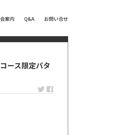
会案内
Q&A
お問い合せ
ムコース限定パタ