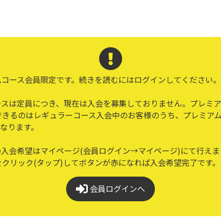
ムコース会員限定です。続きを読むにはログインしてください。
ースは定員につき、現在は入会を募集しておりません。プレミア
できるのはレギュラーコース入会中のお客様のうち、プレミア
となります。
入会希望はマイページ(会員ログイン→マイページ)にて行え
クリック(タップ)してボタンが赤になれば入会希望完了です。
会員ログインへ