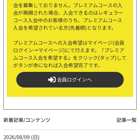
会を募集しておりません。プレミアムコースの入
会が再開された場合、入会できるのはレギュラー
コース入会中のお客様のうち、プレミアムコース
入会を希望されている方(先着順)となります。
プレミアムコースへの入会希望はマイページ(会員
ログイン→マイページ)にて行えます。「プレミア
ムコース入会を希望する」をクリック(タップ)して
ボタンが赤になれば入会希望完了です。
会員ログインへ
新着記事/コンテンツ
記事一覧
2026/08/09 (日)