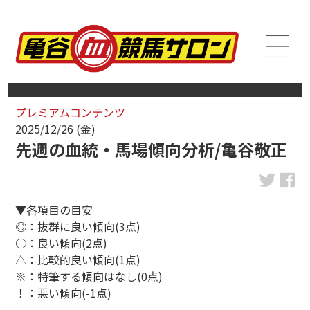
プレミアムコンテンツ
2025/12/26 (金)
先週の血統・馬場傾向分析/亀谷敬正
▼各項目の目安
◎：抜群に良い傾向(3点)
○：良い傾向(2点)
△：比較的良い傾向(1点)
※：特筆する傾向はなし(0点)
！：悪い傾向(-1点)