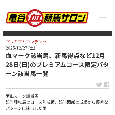
プレミアムコンテンツ
2025/12/27 (土)
血マーク該当馬、新馬得点など12月
28日(日)のプレミアムコース限定パタ
ーン該当馬一覧
▼血マーク該当馬
該当種牡馬のコース別成績、該当距離の成績から優秀な
パターンに該当した馬。