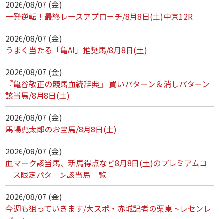
2026/08/07 (金)
一発逆転！最終レースアプローチ/8月8日(土)中京12R
2026/08/07 (金)
うまく当たる「亀AI」推奨馬/8月8日(土)
2026/08/07 (金)
『亀谷敬正の競馬血統辞典』 買いパターン＆消しパターン
該当馬/8月8日(土)
2026/08/07 (金)
馬場虎太郎のお宝馬/8月8日(土)
2026/08/07 (金)
血マーク該当馬、新馬得点など8月8日(土)のプレミアムコ
ース限定パターン該当馬一覧
2026/08/07 (金)
今週も狙っていきます/大スポ・赤城記者の栗東トレセンレ