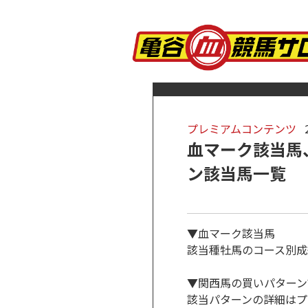
プレミアムコンテンツ
血マーク該当馬
ン該当馬一覧
▼血マーク該当馬
該当種牡馬のコース別成
▼関西馬の買いパターン
該当パターンの詳細はプレ