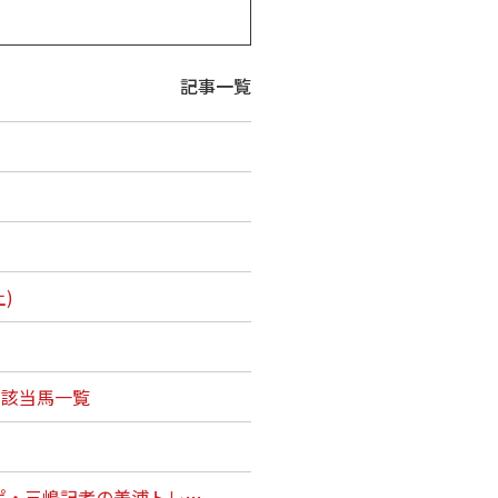
記事一覧
)
ン該当馬一覧
ポ・三嶋記者の美浦トレ…