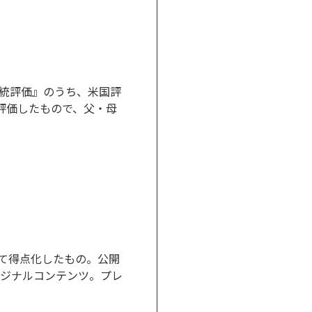
統評価』のうち、米国評
評価したもので、父・母
じて得点化したもの。公開
ジナルコンテンツ。プレ