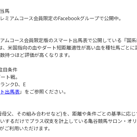
当馬
ミアムコース会員限定のFacebookグループで公開中。
アムコース会員限定版のスマート出馬表で公開している『国系
は、米国指向の血やダート短距離適性が高い血を種牡馬ごとに
数持つほど評価が高くなります。
注目条件
ダート戦。
ランクD、E
ト出馬表
」をご参照ください。
母母父、その組み合わせなど)を、距離や条件ごとの基準に応
いするだけでプラス収支を計上している亀谷競馬サロン・オリ
がご利用いただけます。