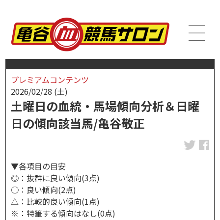
プレミアムコンテンツ
2026/02/28 (土)
土曜日の血統・馬場傾向分析＆日曜
日の傾向該当馬/亀谷敬正
▼各項目の目安
◎：抜群に良い傾向(3点)
○：良い傾向(2点)
△：比較的良い傾向(1点)
※：特筆する傾向はなし(0点)