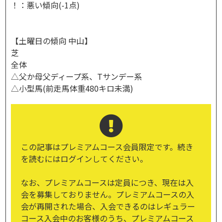
！：悪い傾向(-1点)
【土曜日の傾向 中山】
芝
全体
△父か母父ディープ系、Tサンデー系
△小型馬(前走馬体重480キロ未満)
この記事はプレミアムコース会員限定です。続き
を読むにはログインしてください。
なお、プレミアムコースは定員につき、現在は入
会を募集しておりません。プレミアムコースの入
会が再開された場合、入会できるのはレギュラー
コース入会中のお客様のうち、プレミアムコース