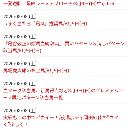
一発逆転！最終レースアプローチ/8月9日(日)中京12R
2026/08/08 (土)
うまく当たる「亀AI」推奨馬/8月9日(日)
2026/08/08 (土)
『亀谷敬正の競馬血統辞典』 買いパターン＆消しパターン
該当馬/8月9日(日)
2026/08/08 (土)
馬場虎太郎のお宝馬/8月9日(日)
2026/08/08 (土)
血マーク該当馬、新馬得点など8月9日(日)のプレミアムコ
ース限定パターン該当馬一覧
2026/08/08 (土)
実績もこの中でピカイチ！/役満ボディ岡田紗佳の“ウマ
く”楽しく！