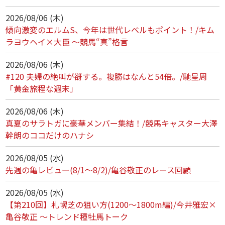
2026/08/06 (木)
傾向激変のエルムS、今年は世代レベルもポイント！/キム
ラヨウヘイ×大臣 ～競馬“真”格言
2026/08/06 (木)
#120 夫婦の絶叫が谺する。複勝はなんと54倍。/馳星周
「黄金旅程な週末」
2026/08/06 (木)
真夏のサラトガに豪華メンバー集結！/競馬キャスター大澤
幹朗のココだけのハナシ
2026/08/05 (水)
先週の亀レビュー(8/1～8/2)/亀谷敬正のレース回顧
2026/08/05 (水)
【第210回】札幌芝の狙い方(1200～1800m編)/今井雅宏×
亀谷敬正 ～トレンド種牡馬トーク