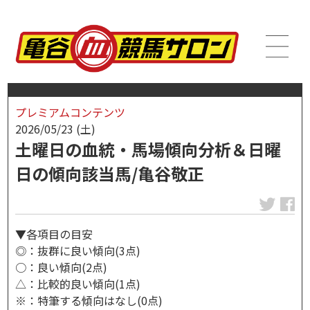
プレミアムコンテンツ
2026/05/23 (土)
土曜日の血統・馬場傾向分析＆日曜
日の傾向該当馬/亀谷敬正
▼各項目の目安
◎：抜群に良い傾向(3点)
○：良い傾向(2点)
△：比較的良い傾向(1点)
※：特筆する傾向はなし(0点)