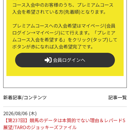
コース入会中のお客様のうち、プレミアムコース
入会を希望されている方(先着順)となります。
プレミアムコースへの入会希望はマイページ(会員
ログイン→マイページ)にて行えます。「プレミア
ムコース入会を希望する」をクリック(タップ)して
ボタンが赤になれば入会希望完了です。
会員ログインへ
新着記事/コンテンツ
記事一覧
2026/08/06 (木)
【第237回】競馬のデータは本質的でない理由＆レパードS
展望/TAROのジョッキーズファイル