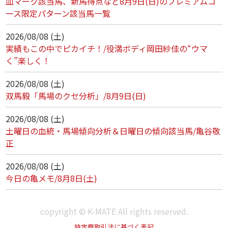
血マーク該当馬、新馬得点など8月9日(日)のプレミアムコ
ース限定パターン該当馬一覧
2026/08/08 (土)
実績もこの中でピカイチ！/役満ボディ岡田紗佳の“ウマ
く”楽しく！
2026/08/08 (土)
双馬毅「馬場のクセ分析」/8月9日(日)
2026/08/08 (土)
土曜日の血統・馬場傾向分析＆日曜日の傾向該当馬/亀谷敬
正
2026/08/08 (土)
今日の亀メモ/8月8日(土)
copyright © K-MATE All rights reserved.
特定商取引法に基づく表記