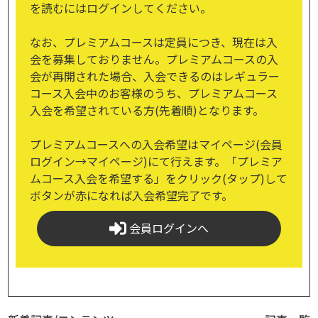
を読むにはログインしてください。
なお、プレミアムコースは定員につき、現在は入
会を募集しておりません。プレミアムコースの入
会が再開された場合、入会できるのはレギュラー
コース入会中のお客様のうち、プレミアムコース
入会を希望されている方(先着順)となります。
プレミアムコースへの入会希望はマイページ(会員
ログイン→マイページ)にて行えます。「プレミア
ムコース入会を希望する」をクリック(タップ)して
ボタンが赤になれば入会希望完了です。
会員ログインへ