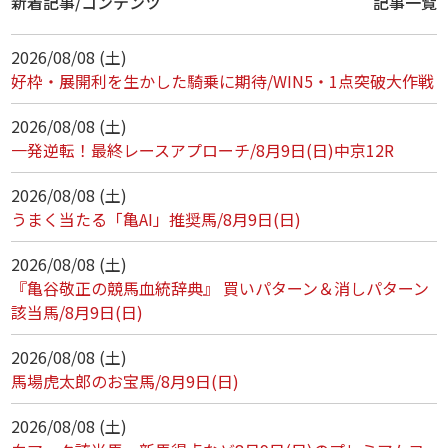
新着記事/コンテンツ
記事一覧
2026/08/08 (土)
好枠・展開利を生かした騎乗に期待/WIN5・1点突破大作戦
2026/08/08 (土)
一発逆転！最終レースアプローチ/8月9日(日)中京12R
2026/08/08 (土)
うまく当たる「亀AI」推奨馬/8月9日(日)
2026/08/08 (土)
『亀谷敬正の競馬血統辞典』 買いパターン＆消しパターン
該当馬/8月9日(日)
2026/08/08 (土)
馬場虎太郎のお宝馬/8月9日(日)
2026/08/08 (土)