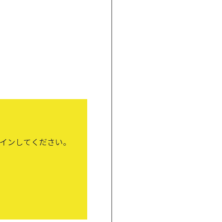
インしてください。