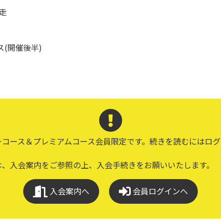
発走
(開催後半)
ーコース＆プレミアムコース会員限定です。続きを読むにはログ
は、入会案内をご参照の上、入会手続きをお願いいたします。
入会案内へ
会員ログインへ