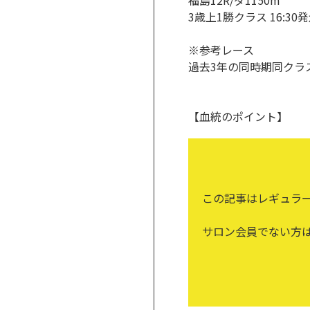
福島12R/ダ1150m
3歳上1勝クラス 16:30
※参考レース
過去3年の同時期同クラス
【血統のポイント】
この記事はレギュラ
サロン会員でない方