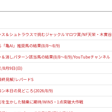
ンス＆シュトラウスで挑むジャックルマロワ賞/NF天栄・木實谷
亀AI」推奨馬の結果(8/8～8/9)
＆消しパターン該当馬の結果(8/8～8/9)/YouTubeチャン
8月9日(日)
終見解/レパードS
本日の見どころ(2026/8/9)
を生かした騎乗に期待/WIN5・1点突破大作戦