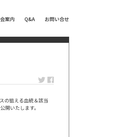
会案内
Q&A
お問い合せ
スの狙える血統＆該当
を公開いたします。