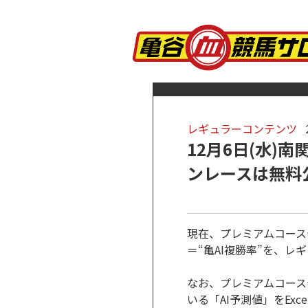
レギュラーコンテンツ
12月6日(水)
ンレースは無料
現在、プレミアムコース
＝“亀AI複勝率”を、
なお、プレミアムコース会
いる「AI予測値」をEx