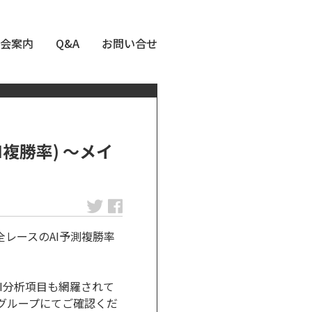
会案内
Q&A
お問い合せ
I複勝率) ～メイ
全レースのAI予測複勝率
AI分析項目も網羅されて
okグループにてご確認くだ