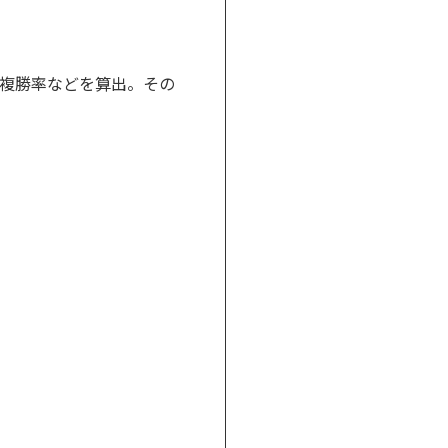
複勝率などを算出。その
。