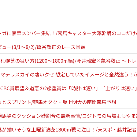
トガに豪華メンバー集結！/競馬キャスター大澤幹朗のココだけ
ュー(8/1～8/2)/亀谷敬正のレース回顧
】札幌芝の狙い方(1200～1800m編)/今井雅宏×亀谷敬正 ～
】マテラスカイの凄いクセ 想定していたイメージと全然違う！/
】CBC賞展望＆道悪の2歳重賞は「時計は遅い」「上がりは速い
っとスプリント/競馬オタク・坂上明大の南関競馬予想
競馬場のクッション砂割合の最新事情/コジトモの馬場よもやま
が揃いそうな土曜新潟芝1800m戦に注目！/東スポ・藤井記者