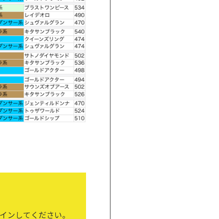
インしてください。