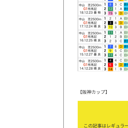
【阪神カップ】
この記事はレギュラ