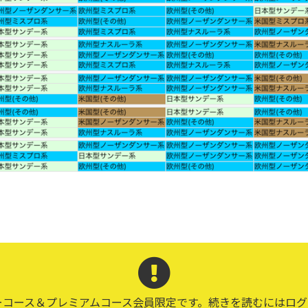
ーコース＆プレミアムコース会員限定です。続きを読むにはログ