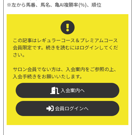
※左から馬番、馬名、亀AI複勝率(％)、順位
この記事はレギュラーコース＆プレミアムコース
会員限定です。続きを読むにはログインしてくだ
さい。
サロン会員でない方は、入会案内をご参照の上、
入会手続きをお願いいたします。
入会案内へ
会員ログインへ