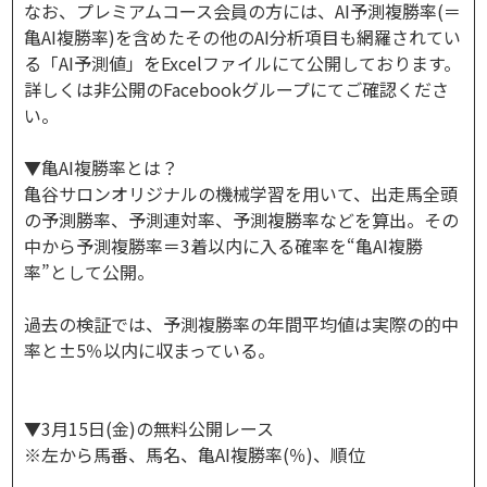
なお、プレミアムコース会員の方には、AI予測複勝率(＝
亀AI複勝率)を含めたその他のAI分析項目も網羅されてい
る「AI予測値」をExcelファイルにて公開しております。
詳しくは非公開のFacebookグループにてご確認くださ
い。
▼亀AI複勝率とは？
亀谷サロンオリジナルの機械学習を用いて、出走馬全頭
の予測勝率、予測連対率、予測複勝率などを算出。その
中から予測複勝率＝3着以内に入る確率を“亀AI複勝
率”として公開。
過去の検証では、予測複勝率の年間平均値は実際の的中
率と±5％以内に収まっている。
▼3月15日(金)の無料公開レース
※左から馬番、馬名、亀AI複勝率(％)、順位