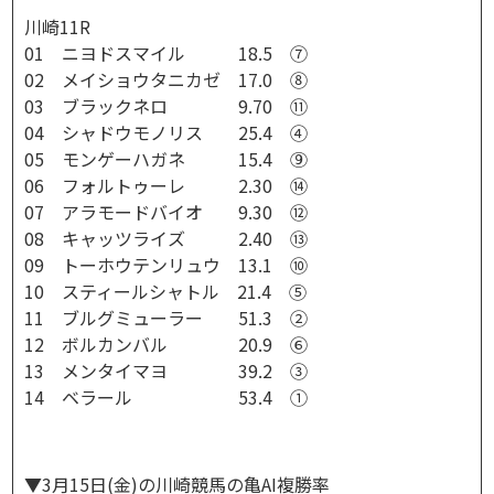
川崎11R

01　ニヨドスマイル　　　18.5　⑦

02　メイショウタニカゼ　17.0　⑧

03　ブラックネロ　　　　9.70　⑪

04　シャドウモノリス　　25.4　④

05　モンゲーハガネ　　　15.4　⑨

06　フォルトゥーレ　　　2.30　⑭

07　アラモードバイオ　　9.30　⑫

08　キャッツライズ　　　2.40　⑬

09　トーホウテンリュウ　13.1　⑩

10　スティールシャトル　21.4　⑤

11　ブルグミューラー　　51.3　②

12　ボルカンバル　　　　20.9　⑥

13　メンタイマヨ　　　　39.2　③

14　ベラール　　　　　　53.4　①
▼3月15日(金)の川崎競馬の亀AI複勝率