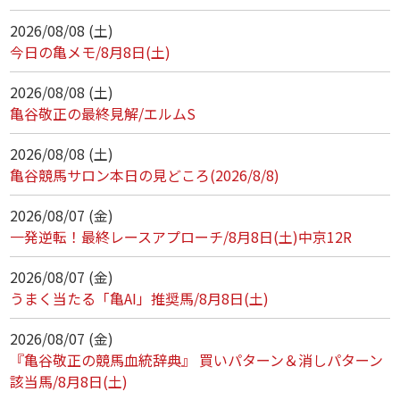
2026/08/08 (土)
今日の亀メモ/8月8日(土)
2026/08/08 (土)
亀谷敬正の最終見解/エルムS
2026/08/08 (土)
亀谷競馬サロン本日の見どころ(2026/8/8)
2026/08/07 (金)
一発逆転！最終レースアプローチ/8月8日(土)中京12R
2026/08/07 (金)
うまく当たる「亀AI」推奨馬/8月8日(土)
2026/08/07 (金)
『亀谷敬正の競馬血統辞典』 買いパターン＆消しパターン
該当馬/8月8日(土)