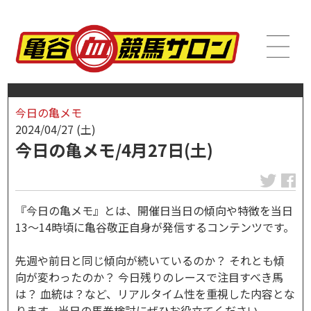
今日の亀メモ
2024/04/27 (土)
今日の亀メモ/4月27日(土)
『今日の亀メモ』とは、開催日当日の傾向や特徴を当日
13～14時頃に亀谷敬正自身が発信するコンテンツです。
先週や前日と同じ傾向が続いているのか？ それとも傾
向が変わったのか？ 今日残りのレースで注目すべき馬
は？ 血統は？など、リアルタイム性を重視した内容とな
ります。当日の馬券検討にぜひお役立てください。