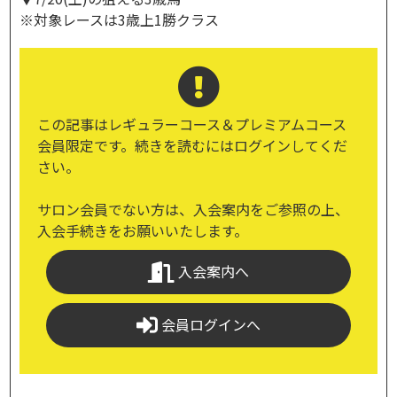
※対象レースは3歳上1勝クラス
この記事はレギュラーコース＆プレミアムコース
会員限定です。続きを読むにはログインしてくだ
さい。
サロン会員でない方は、入会案内をご参照の上、
入会手続きをお願いいたします。
入会案内へ
会員ログインへ