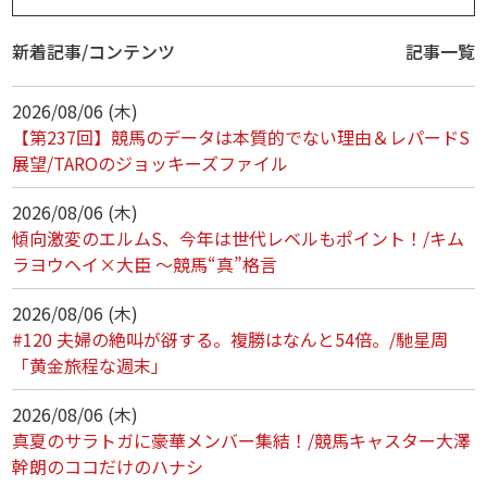
新着記事/コンテンツ
記事一覧
2026/08/06 (木)
【第237回】競馬のデータは本質的でない理由＆レパードS
展望/TAROのジョッキーズファイル
2026/08/06 (木)
傾向激変のエルムS、今年は世代レベルもポイント！/キム
ラヨウヘイ×大臣 ～競馬“真”格言
2026/08/06 (木)
#120 夫婦の絶叫が谺する。複勝はなんと54倍。/馳星周
「黄金旅程な週末」
2026/08/06 (木)
真夏のサラトガに豪華メンバー集結！/競馬キャスター大澤
幹朗のココだけのハナシ