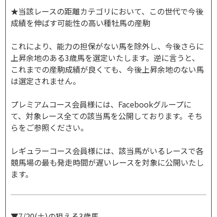
★当該レースの距離カテゴリにおいて、この世代で今後
成績を伸ばす可能性の高い種牡馬の産駒
これにより、能力の担保がない馬を除外し、今後さらに
上昇余地のある3歳馬を選定いたします。逆に言うと、
これまでの産駒成績が良くても、今後上昇余地のない馬
は選定されません。
プレミアムコース会員様には、Facebookグループに
て、対象レース全ての該当馬を公開しております。そち
らをご参照ください。
レギュラーコース会員様には、該当馬がいるレースで各
競馬場の最も発走時間が遅いレースを対象に公開いたし
ます。
▼7/20(土)の狙える3歳馬