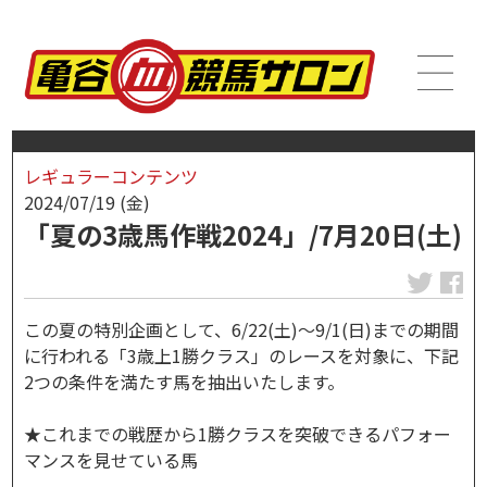
レギュラーコンテンツ
2024/07/19 (金)
「夏の3歳馬作戦2024」/7月20日(土)
この夏の特別企画として、6/22(土)～9/1(日)までの期間
に行われる「3歳上1勝クラス」のレースを対象に、下記
2つの条件を満たす馬を抽出いたします。
★これまでの戦歴から1勝クラスを突破できるパフォー
マンスを見せている馬