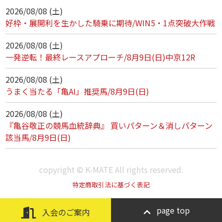
2026/08/08 (土)
好枠・展開利を生かした騎乗に期待/WIN5・1点突破大作戦
2026/08/08 (土)
一発逆転！最終レースアプローチ/8月9日(日)中京12R
2026/08/08 (土)
うまく当たる「亀AI」推奨馬/8月9日(日)
2026/08/08 (土)
『亀谷敬正の競馬血統辞典』 買いパターン＆消しパターン
該当馬/8月9日(日)
copyright © K-MATE All rights reserved.
特定商取引法に基づく表記
page top
入会のご案内