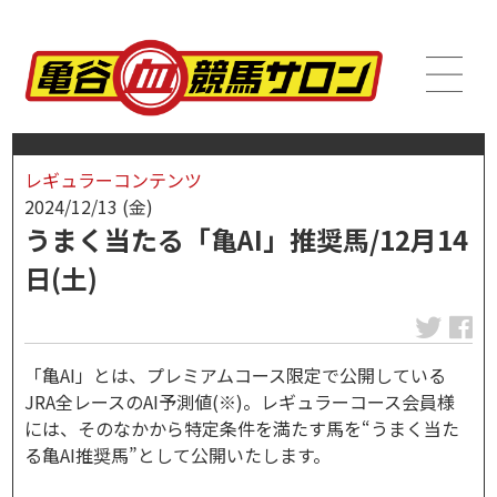
レギュラーコンテンツ
2024/12/13 (金)
うまく当たる「亀AI」推奨馬/12月14
日(土)
「亀AI」とは、プレミアムコース限定で公開している
JRA全レースのAI予測値(※)。レギュラーコース会員様
には、そのなかから特定条件を満たす馬を“うまく当た
る亀AI推奨馬”として公開いたします。