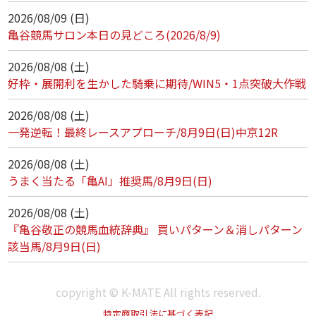
2026/08/09 (日)
亀谷競馬サロン本日の見どころ(2026/8/9)
2026/08/08 (土)
好枠・展開利を生かした騎乗に期待/WIN5・1点突破大作戦
2026/08/08 (土)
一発逆転！最終レースアプローチ/8月9日(日)中京12R
2026/08/08 (土)
うまく当たる「亀AI」推奨馬/8月9日(日)
2026/08/08 (土)
『亀谷敬正の競馬血統辞典』 買いパターン＆消しパターン
該当馬/8月9日(日)
copyright © K-MATE All rights reserved.
特定商取引法に基づく表記