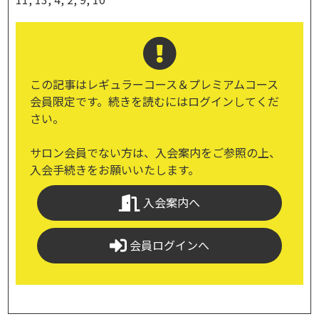
この記事はレギュラーコース＆プレミアムコース
会員限定です。続きを読むにはログインしてくだ
さい。
サロン会員でない方は、入会案内をご参照の上、
入会手続きをお願いいたします。
入会案内へ
会員ログインへ