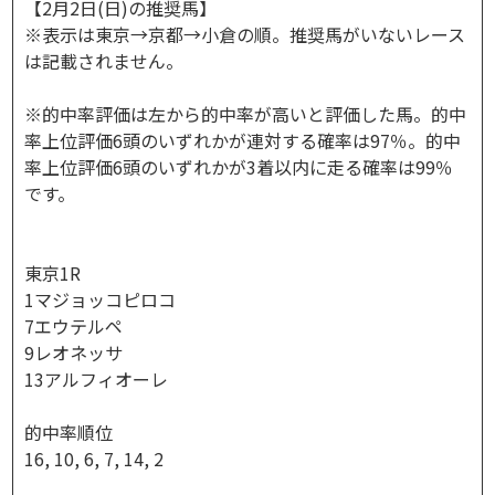
【2月2日(日)の推奨馬】
※表示は東京→京都→小倉の順。推奨馬がいないレース
は記載されません。
※的中率評価は左から的中率が高いと評価した馬。的中
率上位評価6頭のいずれかが連対する確率は97％。的中
率上位評価6頭のいずれかが3着以内に走る確率は99％
です。
東京1R
1マジョッコピロコ
7エウテルペ
9レオネッサ
13アルフィオーレ
的中率順位
16, 10, 6, 7, 14, 2