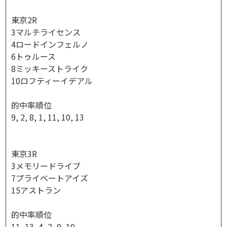
東京2R
3マルチライセンス
4ロードインフェルノ
6トゥルース
8ミッキーストライク
10ロフティーイデアル
的中率順位
9, 2, 8, 1, 11, 10, 13
東京3R
3メモリードライブ
7プライベートアイズ
15アストラン
的中率順位
11, 13, 4, 2, 9, 10