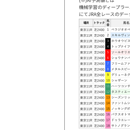
(※)AI予測値とは
機械学習のディープラー
にてJRA全レースのデ