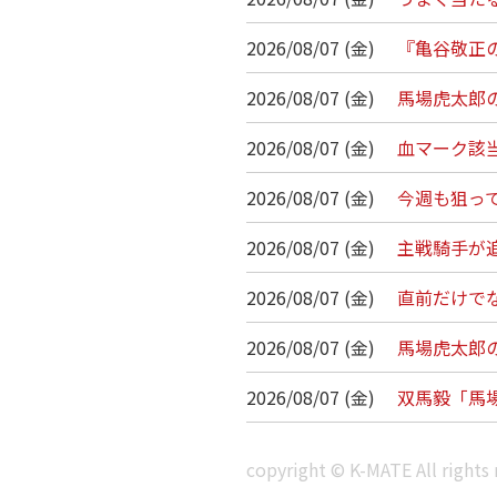
2026/08/07 (金)
『亀谷敬正の
2026/08/07 (金)
馬場虎太郎の
2026/08/07 (金)
血マーク該
2026/08/07 (金)
今週も狙っ
2026/08/07 (金)
主戦騎手が
2026/08/07 (金)
直前だけで
2026/08/07 (金)
馬場虎太郎の
2026/08/07 (金)
双馬毅「馬場
copyright © K-MATE All rights 