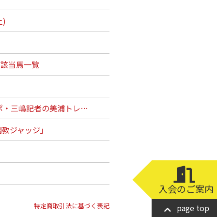
)
ン該当馬一覧
ポ・三嶋記者の美浦トレ…
教ジャッジ｣
入会のご案内
特定商取引法に基づく表記
page top