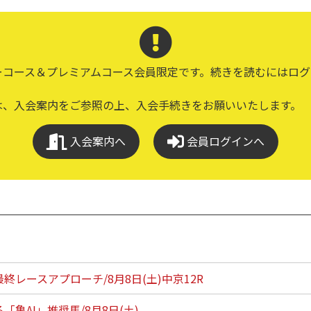
ーコース＆プレミアムコース会員限定です。続きを読むにはログ
は、入会案内をご参照の上、入会手続きをお願いいたします。
入会案内へ
会員ログインへ
終レースアプローチ/8月8日(土)中京12R
「亀AI」推奨馬/8月8日(土)