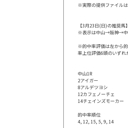
※実際の提供ファイルは
【3月23日(日)の推奨馬
※表示は中山→阪神→中
※的中率評価は左から的
率上位評価6頭のいずれ
中山1R
2アイガー
8アルデツヨシ
12カフェノーチェ
14チェインズモーカー
的中率順位
4, 12, 15, 5, 9, 14