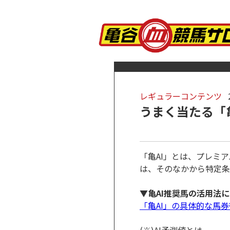
レギュラーコンテンツ
うまく当たる「亀
「亀AI」とは、プレミア
は、そのなかから特定条
▼亀AI推奨馬の活用法
「亀AI」の具体的な馬