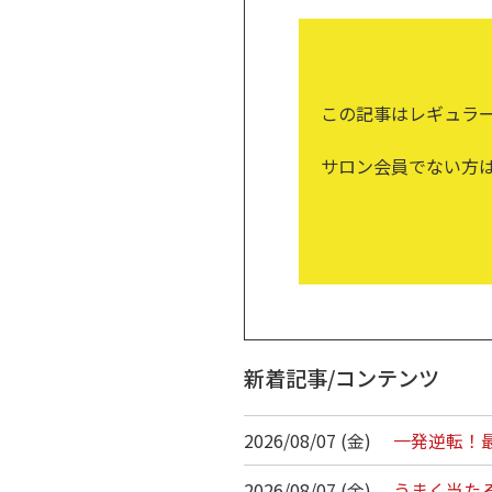
この記事はレギュラ
サロン会員でない方
新着記事/コンテンツ
2026/08/07 (金)
一発逆転！最
2026/08/07 (金)
うまく当たる