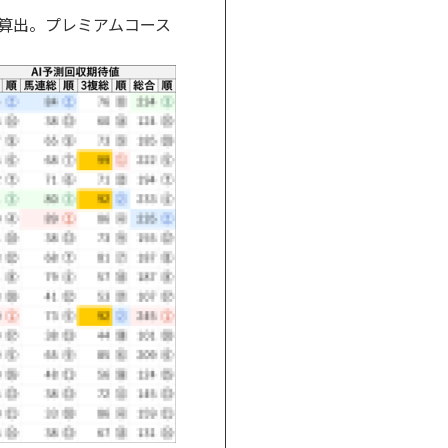
算出。プレミアムコース