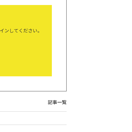
インしてください。
記事一覧