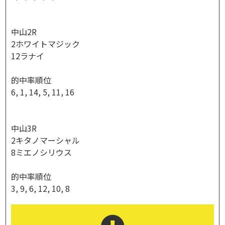
中山2R
2ホワイトマジック
12ラナイ
的中率順位
6, 1, 14, 5, 11, 16
中山3R
2キタノマーシャル
8ミエノシリウス
的中率順位
3, 9, 6, 12, 10, 8