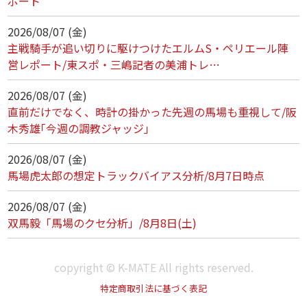
ポート
2026/08/07 (金)
主戦騎手が追い切りに駆けつけたエルムS・ペリエール陣
営レポート/東スポ・三嶋記者の美浦トレ…
2026/08/07 (金)
直前だけでなく、時計の掛かった先週の馬場も重視して/阪
木秀雄｢今週の調教ジャッジ｣
2026/08/07 (金)
馬場虎太郎の想定トラックバイアス分析/8月7日時点
2026/08/07 (金)
双馬毅「馬場のクセ分析」/8月8日(土)
copyright © K-MATE All rights reserved.
特定商取引法に基づく表記