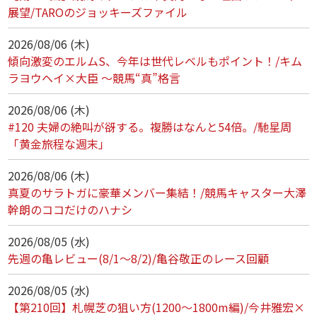
展望/TAROのジョッキーズファイル
2026/08/06 (木)
傾向激変のエルムS、今年は世代レベルもポイント！/キム
ラヨウヘイ×大臣 ～競馬“真”格言
2026/08/06 (木)
#120 夫婦の絶叫が谺する。複勝はなんと54倍。/馳星周
「黄金旅程な週末」
2026/08/06 (木)
真夏のサラトガに豪華メンバー集結！/競馬キャスター大澤
幹朗のココだけのハナシ
2026/08/05 (水)
先週の亀レビュー(8/1～8/2)/亀谷敬正のレース回顧
2026/08/05 (水)
【第210回】札幌芝の狙い方(1200～1800m編)/今井雅宏×