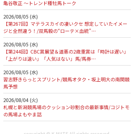
亀谷敬正 ～トレンド種牡馬トーク
2026/08/05 (水)
【第267回】マテラスカイの凄いクセ 想定していたイメー
ジと全然違う！/双馬毅の“ローテ×血統”…
2026/08/05 (水)
【第244回】CBC賞展望＆道悪の2歳重賞は「時計は遅い」
「上がりは速い」「人気はない」馬/馬券…
2026/08/05 (水)
習志野きらっとスプリント/競馬オタク・坂上明大の南関競
馬予想
2026/08/04 (火)
札幌と新潟競馬場のクッション砂割合の最新事情/コジトモ
の馬場よもやま話
copyright © K-MATE All rights reserved.