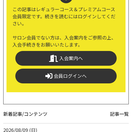
この記事はレギュラーコース＆プレミアムコース
会員限定です。続きを読むにはログインしてくだ
さい。
サロン会員でない方は、入会案内をご参照の上、
入会手続きをお願いいたします。
入会案内へ
会員ログインへ
新着記事/コンテンツ
記事一覧
2026/08/09 (日)