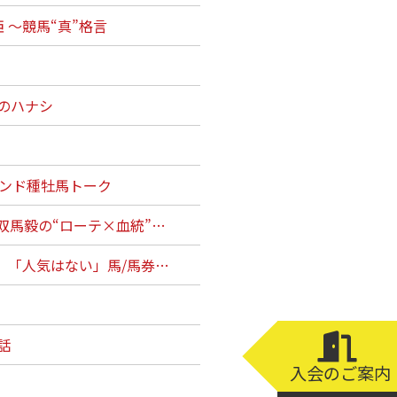
 ～競馬“真”格言
」
のハナシ
トレンド種牡馬トーク
双馬毅の“ローテ×血統”…
」「人気はない」馬/馬券…
話
入会のご案内