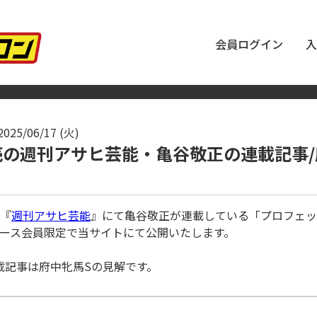
会員ログイン
入
2025/06/17 (火)
発売の週刊アサヒ芸能・亀谷敬正の連載記事
『
週刊アサヒ芸能
』にて亀谷敬正が連載している「プロフェッ
ース会員限定で当サイトにて公開いたします。
連載記事は府中牝馬Sの見解です。