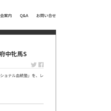
会案内
Q&A
お問い合せ
/府中牝馬S
ショナル血統塾」を、レ