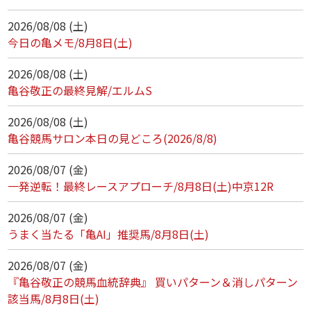
2026/08/08 (土)
今日の亀メモ/8月8日(土)
2026/08/08 (土)
亀谷敬正の最終見解/エルムS
2026/08/08 (土)
亀谷競馬サロン本日の見どころ(2026/8/8)
2026/08/07 (金)
一発逆転！最終レースアプローチ/8月8日(土)中京12R
2026/08/07 (金)
うまく当たる「亀AI」推奨馬/8月8日(土)
2026/08/07 (金)
『亀谷敬正の競馬血統辞典』 買いパターン＆消しパターン
該当馬/8月8日(土)