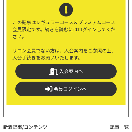
この記事はレギュラーコース＆プレミアムコース
会員限定です。続きを読むにはログインしてくだ
さい。
サロン会員でない方は、入会案内をご参照の上、
入会手続きをお願いいたします。
入会案内へ
会員ログインへ
新着記事/コンテンツ
記事一覧