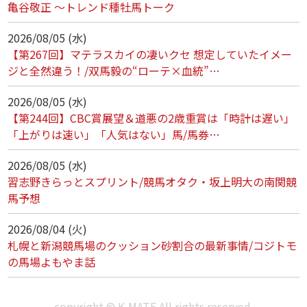
亀谷敬正 ～トレンド種牡馬トーク
2026/08/05 (水)
【第267回】マテラスカイの凄いクセ 想定していたイメー
ジと全然違う！/双馬毅の“ローテ×血統”…
2026/08/05 (水)
【第244回】CBC賞展望＆道悪の2歳重賞は「時計は遅い」
「上がりは速い」「人気はない」馬/馬券…
2026/08/05 (水)
習志野きらっとスプリント/競馬オタク・坂上明大の南関競
馬予想
2026/08/04 (火)
札幌と新潟競馬場のクッション砂割合の最新事情/コジトモ
の馬場よもやま話
copyright © K-MATE All rights reserved.