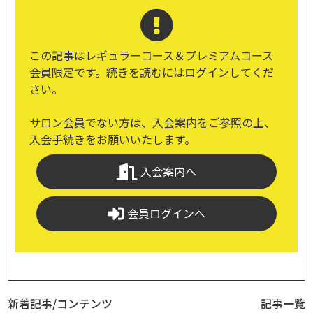
この記事はレギュラーコース＆プレミアムコース
会員限定です。続きを読むにはログインしてくだ
さい。
サロン会員でない方は、入会案内をご参照の上、
入会手続きをお願いいたします。
入会案内へ
会員ログインへ
新着記事/コンテンツ
記事一覧