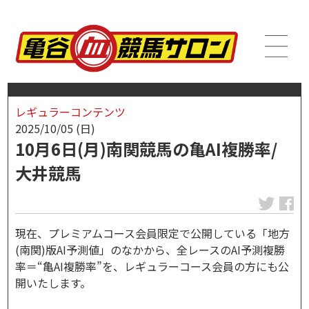
レギュラーコンテンツ
2025/10/05 (日)
10月6日(月)南関競馬の亀AI複勝率/
大井競馬
現在、プレミアムコース会員限定で公開している「地方
(南関)版AI予測値」のなかから、全レースのAI予測複勝
率＝“亀AI複勝率”を、レギュラーコース会員の方にも公
開いたします。