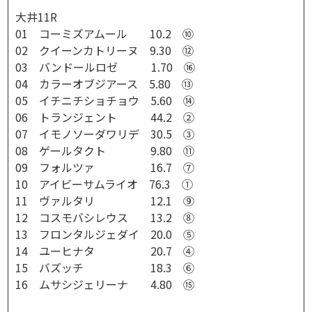
大井11R
01　コーミズアムール　　10.2　⑩
02　クイーンカトリーヌ　9.30　⑫
03　バンドールロゼ　　　1.70　⑯
04　カラーオブジアース　5.80　⑬
05　イチニチショチョウ　5.60　⑭
06　トランジェント　　　44.2　②
07　イモノソーダワリデ　30.5　③
08　ゲールタクト　　　　9.80　⑪
09　フォルツァ　　　　　16.7　⑦
10　アイビーサムライオ　76.3　①
11　ヴァルタリ　　　　　12.1　⑨
12　コスモバシレウス　　13.2　⑧
13　フロンタルジェダイ　20.0　⑤
14　ユーヒナタ　　　　　20.7　④
15　バズッチ　　　　　　18.3　⑥
16　ムサシジェリーナ　　4.80　⑮