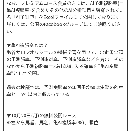
なお、プレミアムコース会員の方には、AI予測複勝率(＝
亀AI複勝率)を含めたその他のAI分析項目も網羅されてい
る「AI予測値」をExcelファイルにて公開しております。
詳しくは非公開のFacebookグループにてご確認くださ
い。
▼亀AI複勝率とは？
亀谷サロンオリジナルの機械学習を用いて、出走馬全頭
の予測勝率、予測連対率、予測複勝率などを算出。その
なかから予測複勝率＝3着以内に入る確率を“亀AI複勝
率”として公開。
過去の検証では、予測複勝率の年間平均値は実際の的中
率と±5％以内に収まっている
▼10月20日(月)の無料公開レース
※左から馬番、馬名、亀AI複勝率(％)、順位