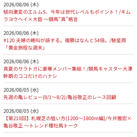
2026/08/06 (木)
傾向激変のエルムS、今年は世代レベルもポイント！/キム
ラヨウヘイ×大臣 ～競馬“真”格言
2026/08/06 (木)
#120 夫婦の絶叫が谺する。複勝はなんと54倍。/馳星周
「黄金旅程な週末」
2026/08/06 (木)
真夏のサラトガに豪華メンバー集結！/競馬キャスター大澤
幹朗のココだけのハナシ
2026/08/05 (水)
先週の亀レビュー(8/1～8/2)/亀谷敬正のレース回顧
2026/08/05 (水)
【第210回】札幌芝の狙い方(1200～1800m編)/今井雅宏×
亀谷敬正 ～トレンド種牡馬トーク