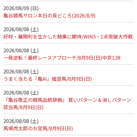
2026/08/09 (日)
亀谷競馬サロン本日の見どころ(2026/8/9)
2026/08/08 (土)
好枠・展開利を生かした騎乗に期待/WIN5・1点突破大作戦
2026/08/08 (土)
一発逆転！最終レースアプローチ/8月9日(日)中京12R
2026/08/08 (土)
うまく当たる「亀AI」推奨馬/8月9日(日)
2026/08/08 (土)
『亀谷敬正の競馬血統辞典』 買いパターン＆消しパターン
該当馬/8月9日(日)
2026/08/08 (土)
馬場虎太郎のお宝馬/8月9日(日)