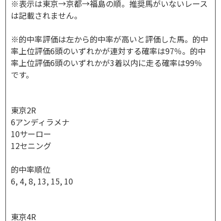
※表示は東京→京都→福島の順。推奨馬がいないレース
は記載されません。
※的中率評価は左から的中率が高いと評価した馬。的中
率上位評価6頭のいずれかが連対する確率は97％。的中
率上位評価6頭のいずれかが3着以内に走る確率は99％
です。
東京2R
6アンディラメナ
10サーロー
12セニング
的中率順位
6, 4, 8, 13, 15, 10
東京4R