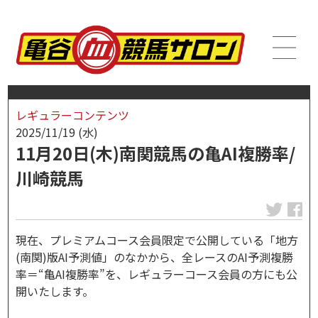
レギュラーコンテンツ
2025/11/19 (水)
11月20日(木)南関競馬の亀AI複勝率/
川崎競馬
現在、プレミアムコース会員限定で公開している「地方
(南関)版AI予測値」のなかから、全レースのAI予測複勝
率＝“亀AI複勝率”を、レギュラーコース会員の方にも公
開いたします。