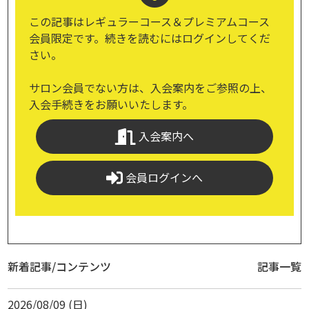
この記事はレギュラーコース＆プレミアムコース
会員限定です。続きを読むにはログインしてくだ
さい。
サロン会員でない方は、入会案内をご参照の上、
入会手続きをお願いいたします。
入会案内へ
会員ログインへ
新着記事/コンテンツ
記事一覧
2026/08/09 (日)