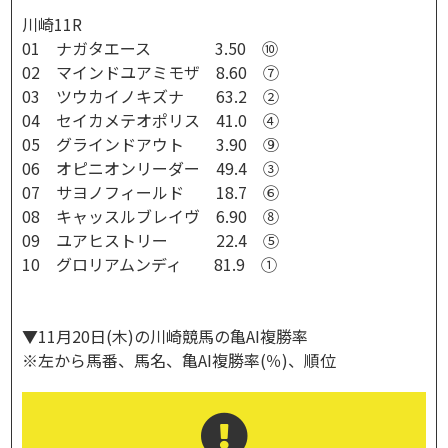
川崎11R
01　ナガタエース　　　　3.50　⑩
02　マインドユアミモザ　8.60　⑦
03　ツウカイノキズナ　　63.2　②
04　セイカメテオポリス　41.0　④
05　グラインドアウト　　3.90　⑨
06　オピニオンリーダー　49.4　③
07　サヨノフィールド　　18.7　⑥
08　キャッスルブレイヴ　6.90　⑧
09　ユアヒストリー　　　22.4　⑤
10　グロリアムンディ　　81.9　①
▼11月20日(木)の川崎競馬の亀AI複勝率
※左から馬番、馬名、亀AI複勝率(％)、順位