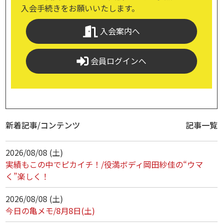
入会手続きをお願いいたします。
入会案内へ
会員ログインへ
新着記事/コンテンツ
記事一覧
2026/08/08 (土)
実績もこの中でピカイチ！/役満ボディ岡田紗佳の“ウマ
く”楽しく！
2026/08/08 (土)
今日の亀メモ/8月8日(土)