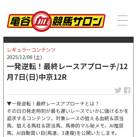
レギュラーコンテンツ
2025/12/06 (土)
一発逆転！最終レースアプローチ/12
月7日(日)中京12R
▼一発逆転！最終レースアプローチとは？
その日の発走時刻が最も遅いレースでいかに儲けるかを
追求するコンテンツ。対象レースの狙える血統＆該当
馬、狙える馬柱＆該当馬、馬券的マル秘メモ、AI推奨
馬、AI自動買い目(馬連、3連複)を公開いたします。