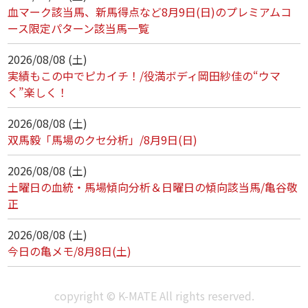
血マーク該当馬、新馬得点など8月9日(日)のプレミアムコ
ース限定パターン該当馬一覧
2026/08/08 (土)
実績もこの中でピカイチ！/役満ボディ岡田紗佳の“ウマ
く”楽しく！
2026/08/08 (土)
双馬毅「馬場のクセ分析」/8月9日(日)
2026/08/08 (土)
土曜日の血統・馬場傾向分析＆日曜日の傾向該当馬/亀谷敬
正
2026/08/08 (土)
今日の亀メモ/8月8日(土)
copyright © K-MATE All rights reserved.