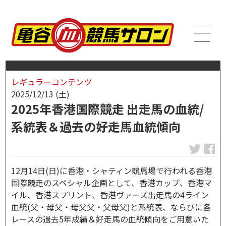
レギュラーコンテンツ
2025/12/13 (土)
2025年香港国際競走 出走馬の血統/
系統表＆過去の好走馬血統傾向
12月14日(日)に香港・シャティン競馬場で行われる香港
国際競走のスペシャル企画として、香港カップ、香港マ
イル、香港スプリント、香港ヴァーズ出走馬の4ライン
血統(父・母父・母父父・父母父)と系統表、ならびに各
レースの過去5年成績＆好走馬の血統傾向をご用意いた