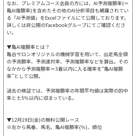
なお、プレミアムコース会員の方には、AI予測複勝率(＝
亀AI複勝率)を含めたその他のAI分析項目も網羅されてい
る「AI予測値」をExcelファイルにて公開しております。
詳しくは非公開のFacebookグループにてご確認くださ
い。
▼亀AI複勝率とは？
亀谷サロンオリジナルの機械学習を用いて、出走馬全頭
の予測勝率、予測連対率、予測複勝率などを算出。その
なかから予測複勝率＝3着以内に入る確率を“亀AI複勝
率”として公開。
過去の検証では、予測複勝率の年間平均値は実際の的中
率と±5％以内に収まっている。
▼12月19日(金)の無料公開レース
※左から馬番、馬名、亀AI複勝率(％)、順位