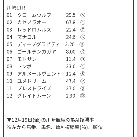
川崎11R
01　クロームウルフ　　　29.5　⑤
02　カセノラオー　　　　67.8　①
03　レッドロムルス　　　22.4　⑦
04　マナコル　　　　　　24.6　⑥
05　ディープグラビティ　3.20　⑪
06　ゴールデンカガヤ　　8.00　⑩
07　モトサン　　　　　　11.4　⑨
08　トンボ　　　　　　　33.6　④
09　アルメールヴェント　12.4　⑧
10　ユメドリーム　　　　47.4　②
11　プレストライズ　　　37.0　③
12　グレイトムーン　　　2.30　⑫
▼12月19日(金)の川崎競馬の亀AI複勝率
※左から馬番、馬名、亀AI複勝率(％)、順位