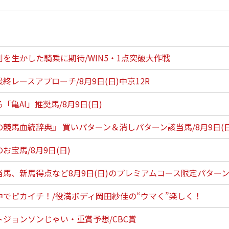
を生かした騎乗に期待/WIN5・1点突破大作戦
終レースアプローチ/8月9日(日)中京12R
「亀AI」推奨馬/8月9日(日)
競馬血統辞典』 買いパターン＆消しパターン該当馬/8月9日(日
お宝馬/8月9日(日)
当馬、新馬得点など8月9日(日)のプレミアムコース限定パター
中でピカイチ！/役満ボディ岡田紗佳の“ウマく”楽しく！
ジョンソンじゃい・重賞予想/CBC賞