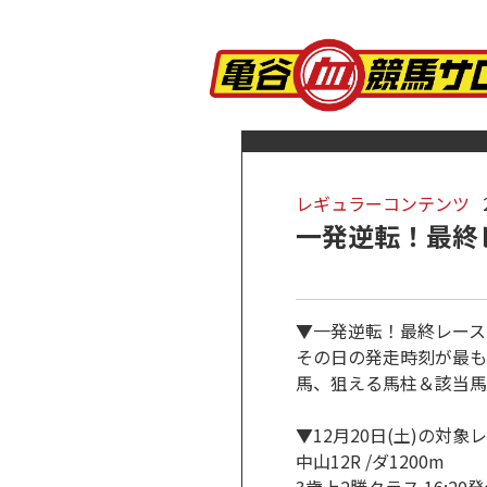
レギュラーコンテンツ
一発逆転！最終レ
▼一発逆転！最終レース
その日の発走時刻が最も
馬、狙える馬柱＆該当馬
▼12月20日(土)の対象
中山12R /ダ1200m