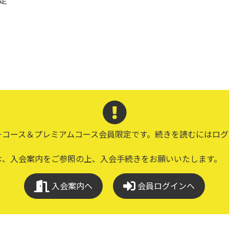
発走
ーコース＆プレミアムコース会員限定です。続きを読むにはログ
は、入会案内をご参照の上、入会手続きをお願いいたします。
入会案内へ
会員ログインへ