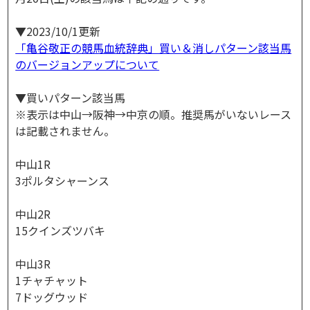
▼2023/10/1更新
「亀谷敬正の競馬血統辞典」買い＆消しパターン該当馬
のバージョンアップについて
▼買いパターン該当馬
※表示は中山→阪神→中京の順。推奨馬がいないレース
は記載されません。
中山1R
3ポルタシャーンス
中山2R
15クインズツバキ
中山3R
1チャチャット
7ドッグウッド