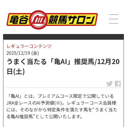
レギュラーコンテンツ
2025/12/19 (金)
うまく当たる「亀AI」推奨馬/12月20
日(土)
「亀AI」とは、プレミアムコース限定で公開している
JRA全レースのAI予測値(※)。レギュラーコース会員様
には、そのなかから特定条件を満たす馬を“うまく当た
る亀AI推奨馬”として公開いたします。