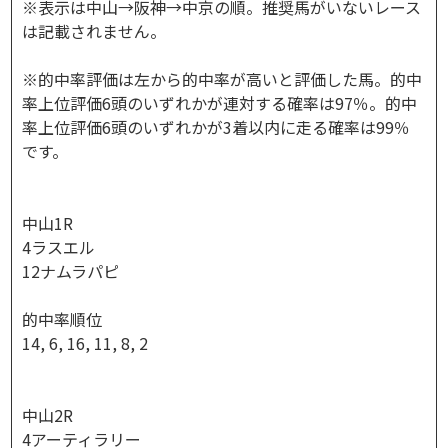
※表示は中山→阪神→中京の順。推奨馬がいないレース
は記載されません。
※的中率評価は左から的中率が高いと評価した馬。的中
率上位評価6頭のいずれかが連対する確率は97％。的中
率上位評価6頭のいずれかが3着以内に走る確率は99％
です。
中山1R
4ラスエル
12ナムラパピ
的中率順位
14, 6, 16, 11, 8, 2
中山2R
4アーティラリー