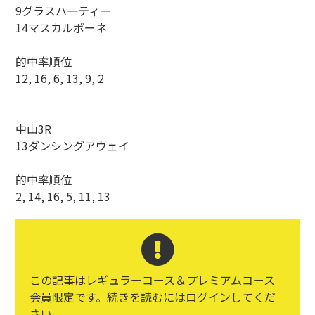
9グラスハーティー
14マスカルポーネ
的中率順位
12, 16, 6, 13, 9, 2
中山3R
13ダンシングアウェイ
的中率順位
2, 14, 16, 5, 11, 13
この記事はレギュラーコース＆プレミアムコース
会員限定です。続きを読むにはログインしてくだ
さい。