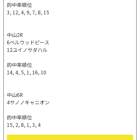
的中率順位
3, 12, 4, 9, 7, 8, 15
中山2R
6ベルウッドピース
12ユイノサダハル
的中率順位
14, 4, 5, 1, 16, 10
中山6R
4サノノキャニオン
的中率順位
15, 2, 8, 1, 3, 4