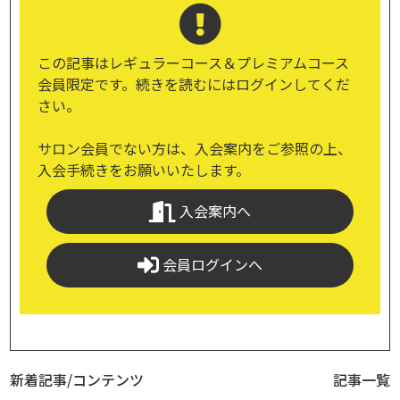
この記事はレギュラーコース＆プレミアムコース
会員限定です。続きを読むにはログインしてくだ
さい。
サロン会員でない方は、入会案内をご参照の上、
入会手続きをお願いいたします。
入会案内へ
会員ログインへ
新着記事/コンテンツ
記事一覧