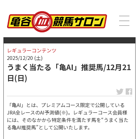
レギュラーコンテンツ
2025/12/20 (土)
うまく当たる「亀AI」推奨馬/12月21
日(日)
「亀AI」とは、プレミアムコース限定で公開している
JRA全レースのAI予測値(※)。レギュラーコース会員様
には、そのなかから特定条件を満たす馬を“うまく当た
る亀AI推奨馬”として公開いたします。