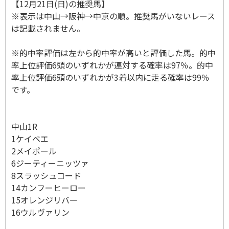
【12月21日(日)の推奨馬】
※表示は中山→阪神→中京の順。推奨馬がいないレース
は記載されません。
※的中率評価は左から的中率が高いと評価した馬。的中
率上位評価6頭のいずれかが連対する確率は97％。的中
率上位評価6頭のいずれかが3着以内に走る確率は99％
です。
中山1R
1ケイベエ
2メイポール
6ジーティーニッツァ
8スラッシュコード
14カンフーヒーロー
15オレンジリバー
16ウルヴァリン