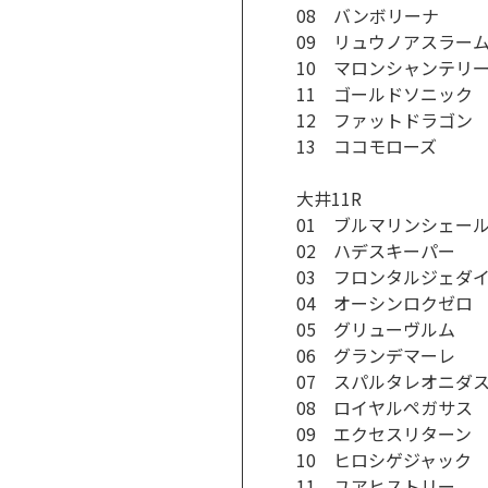
08　バンボリーナ　　　　
09　リュウノアスラーム　
10　マロンシャンテリー　
11　ゴールドソニック　　
12　ファットドラゴン　　
13　ココモローズ　　　　
大井11R

01　ブルマリンシェール　
02　ハデスキーパー　　　
03　フロンタルジェダイ　
04　オーシンロクゼロ　　
05　グリューヴルム　　　
06　グランデマーレ　　　
07　スパルタレオニダス　
08　ロイヤルペガサス　　
09　エクセスリターン　　
10　ヒロシゲジャック　　
11　ユアヒストリー　　　