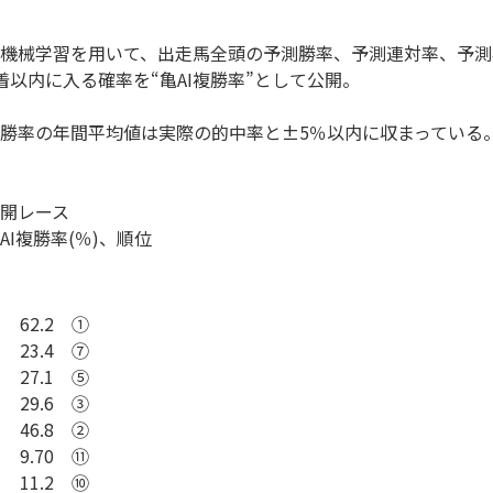
機械学習を用いて、出走馬全頭の予測勝率、予測連対率、予測
着以内に入る確率を“亀AI複勝率”として公開。
勝率の年間平均値は実際の的中率と±5％以内に収まっている
公開レース
I複勝率(％)、順位
62.2　①

23.4　⑦

27.1　⑤

29.6　③

46.8　②

9.70　⑪

11.2　⑩
