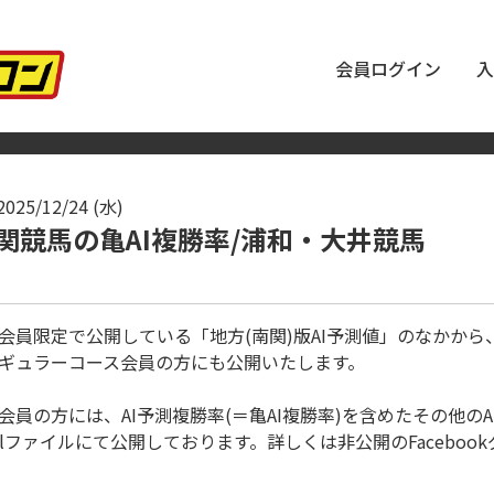
会員ログイン
入
2025/12/24 (水)
)南関競馬の亀AI複勝率/浦和・大井競馬
会員限定で公開している「地方(南関)版AI予測値」のなかから
、レギュラーコース会員の方にも公開いたします。
員の方には、AI予測複勝率(＝亀AI複勝率)を含めたその他の
celファイルにて公開しております。詳しくは非公開のFacebo