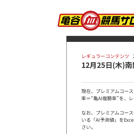
レギュラーコンテンツ
12月25日(木
現在、プレミアムコース
率＝“亀AI複勝率”を
なお、プレミアムコース会
いる「AI予測値」をEx
さい。