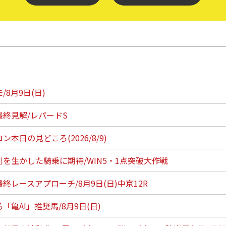
8月9日(日)
終見解/レパードS
本日の見どころ(2026/8/9)
を生かした騎乗に期待/WIN5・1点突破大作戦
終レースアプローチ/8月9日(日)中京12R
「亀AI」推奨馬/8月9日(日)