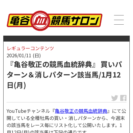
レギュラーコンテンツ
2026/01/11 (日)
『亀谷敬正の競馬血統辞典』 買いパ
ターン＆消しパターン該当馬/1月12
日(月)
YouTubeチャンネル『
亀谷敬正の競馬血統辞典
』にて公
開している全種牡馬の買い・消しパターンから、今週末
の該当馬をレース毎にリスト化して公開いたします。1
月12日(月)の該当馬は下記の通りです。